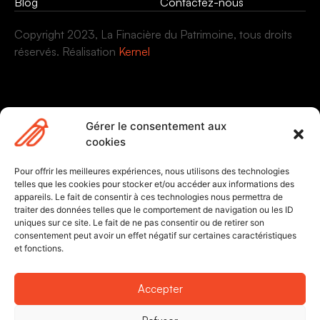
Blog
Contactez-nous
Copyright 2023, La Finacière du Patrimoine, tous droits
M
réservés. Réalisation
Kernel
e
nt
io
n
s
Gérer le consentement aux
lé
cookies
g
al
Pour offrir les meilleures expériences, nous utilisons des technologies
telles que les cookies pour stocker et/ou accéder aux informations des
e
appareils. Le fait de consentir à ces technologies nous permettra de
s
traiter des données telles que le comportement de navigation ou les ID
C
uniques sur ce site. Le fait de ne pas consentir ou de retirer son
consentement peut avoir un effet négatif sur certaines caractéristiques
o
et fonctions.
o
ki
Accepter
e
s